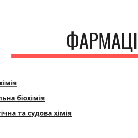
ip to main content
Skip to navigat
ФАРМАЦ
хімія
ьна біохімія
ічна та
судова
хімія