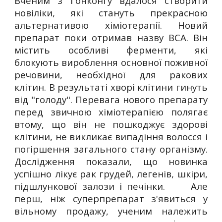
Вченим з Гонконгу вдалося створити
новіліки, які стануть прекрасною
альтернативою хіміотерапії. Новий
препарат поки отримав назву ВСА. Він
містить особливі ферменти, які
блокують вироблення основної поживної
речовини, необхідної для ракових
клітин. В результаті хворі клітини гинуть
від "голоду". Перевага нового препарату
перед звичною хіміотерапією полягає
втому, що він не пошкоджує здорові
клітини, не викликає випадіння волосся і
погіршення загального стану організму.
Дослідження показали, що новинка
успішно лікує рак грудей, легенів, шкіри,
підшлункової залози і печінки. Але
перш, ніж суперпрепарат з'явиться у
вільному продажу, ученим належить