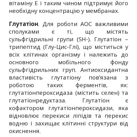
вітаміну Е і таким чином підтримує його
необхідну концентрацію у мембранах.
Глутатіон
. Для роботи АОС важливими
сполуками є ті, що містять
сульфгідрильні групи (SH-). Глутатіон –
трипептид (Глу-Цис-Глі), що міститься у
всіх клітинах організму і належить до
основного мобільного фонду
сульфгідрильних груп. Антиоксидантна
властивість глутатіону пов’язана з
роботою таких ферментів, як:
глутатіонпероксидаза (містить селен) та
глутатіонредуктаза. Глутатіон є
кофактором глутатіонпероксидази, яка
відновлює перекиси ліпідів та перекис
водню і захищає клітинні структури від
окиснення.