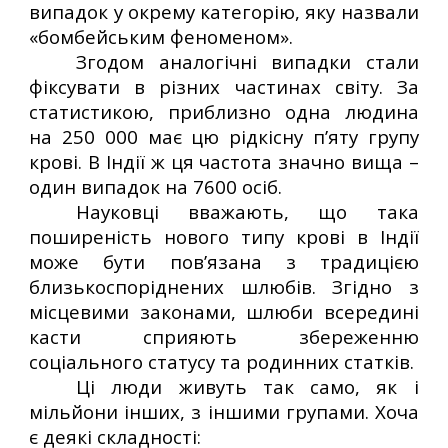
випадок у окрему категорію, яку назвали
«бомбейським феноменом».
Згодом аналогічні випадки стали
фіксувати в різних частинах світу. За
статистикою, приблизно одна людина
на 250 000 має цю рідкісну п’яту групу
крові. В Індії ж ця частота значно вища –
один випадок на 7600 осіб.
Науковці вважають, що така
поширеність нового типу крові в Індії
може бути пов’язана з традицією
близькоспоріднених шлюбів. Згідно з
місцевими законами, шлюби всередині
касти сприяють збереженню
соціального статусу та родинних статків.
Ці люди живуть так само, як і
мільйони інших, з іншими групами. Хоча
є деякі складності: