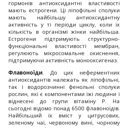
гормонів антиоксидантні властивості
мають естрогени. Ці ліпофільні сполуки
мають найбільшу антиоксидантну
активність у ті періоди циклу, коли їх
кількість в організмі жінки найбільша.
Естрогени підтримують структурно-
функціональні властивості мембран,
регулюють мікросомальне окиснення,
підтримуючи активність монооксигеназ.
Флавоноїди
. До цих неферментних
антиоксидантів належать як ліпофільні,
так і водорозчинні фенольні сполуки
рослин, які є компонентами їжі людини і
віднесені до групи вітаміну Р. На
сьогодні відомо понад 6500 флавоноїдів.
Найбільший їх вміст у цитрусових,
зеленому чаї, червоному вині, чорному