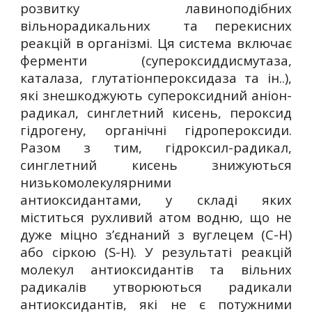
розвитку лавиноподібних
вільнорадикальних та перекисних
реакцій в організмі. Ця система включає
ферменти (супероксиддисмутаза,
каталаза, глутатіонпероксидаза та ін..),
які знешкоджують супероксидний аніон-
радикал, синглетний кисень, пероксид
гідрогену, органічні гідропероксиди.
Разом з тим, гідроксил-радикал,
синглетний кисень знижуються
низькомолекулярними
антиоксидантами, у складі яких
міститься рухливий атом водню, що не
дуже міцно з’єднаний з вуглецем (С-Н)
або сіркою (S-Н). У результаті реакцій
молекул антиоксидантів та вільних
радикалів утворюються радикали
антиоксидантів, які не є потужними