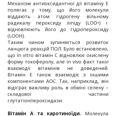
Механізм антиоксидантної дії вітаміну Е
полягає у тому, що його молекули
віддають атом гідрогену вільному
радикалу пероксиду ліпіду (LOO•) і
відновлюють його до гідропероксиду
(LOOH).
Таким чином зупиняється розвиток
ланцюга реакцій ПОЛ. Було встановлено,
що in vitro вітамін С відновлює окислену
форму токоферолу, але in vivo факт такої
взаємодії вітамінів не доведений.
Вітамін Е також взаємодіє з іншими
компонентами АОС. Так, наприклад, він
відіграє важливу роль в обміні селену –
складової частини
глутатіонпероксидази.
Вітамін А та каротиноїди.
Молекула