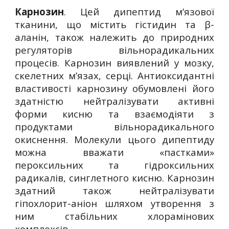
Карнозин
. Цей дипептид м’язової
тканини, що містить гістидин та β-
аланін, також належить до природних
регуляторів вільнорадикальних
процесів. Карнозин виявлений у мозку,
скелетних м’язах, серці. Антиоксидантні
властивості карнозину обумовлені його
здатністю нейтралізувати активні
форми кисню та взаємодіяти з
продуктами вільнорадикального
окиснення. Молекули цього дипептиду
можна вважати «пастками»
пероксильних та гідроксильних
радикалів, синглетного кисню. Карнозин
здатний також нейтралізувати
гіпохлорит-аніон шляхом утворення з
ним стабільних хлорамінових
комплексів.