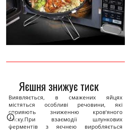
Яєшня знижує тиск
Виявляється, в смажених яйцях
містяться особливі речовини, які
сприяють зниженню кров'яного
тиску.При взаємодії шлункових
ферментів з яєчнею виробляється