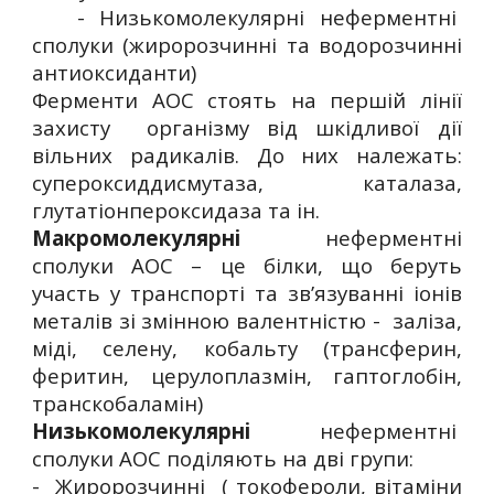
- Низькомолекулярні неферментні
сполуки (жиророзчинні та водорозчинні
антиоксиданти)
Ферменти АОС стоять на першій лінії
захисту організму від шкідливої дії
вільних радикалів. До них належать:
супероксиддисмутаза, каталаза,
глутатіонпероксидаза та ін.
Макромолекулярні
неферментні
сполуки АОС – це білки, що беруть
участь у транспорті та зв’язуванні іонів
металів зі змінною валентністю - заліза,
міді, селену, кобальту (трансферин,
феритин, церулоплазмін, гаптоглобін,
транскобаламін)
Низькомолекулярні
неферментні
сполуки АОС поділяють на дві групи:
- Жиророзчинні ( токофероли, вітаміни