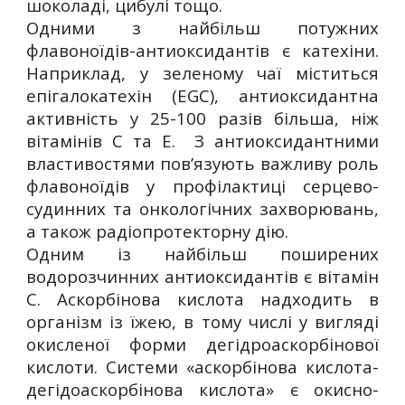
шоколаді, цибулі тощо.
Одними з найбільш потужних
флавоноїдів-антиоксидантів є катехіни.
Наприклад, у зеленому чаї міститься
епігалокатехін (EGC), антиоксидантна
активність у 25-100 разів більша, ніж
вітамінів С та Е. З антиоксидантними
властивостями пов’язують важливу роль
флавоноїдів у профілактиці серцево-
судинних та онкологічних захворювань,
а також радіопротекторну дію.
Одним із найбільш поширених
водорозчинних антиоксидантів є вітамін
С. Аскорбінова кислота надходить в
організм із їжею, в тому числі у вигляді
окисленої форми дегідроаскорбінової
кислоти. Системи «аскорбінова кислота-
дегідоаскорбінова кислота» є окисно-