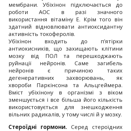
мембрани. Убіхінон підключається до
роботи АОС в разі значного
використання вітаміну Е. Крім того він
здатний відновлювати антиоксидантну
активність токоферолів.
Убіхінон входить до п’ятірки
антиокисників, що захищають клітини
мозку від ПОЛ та перешкоджають
руйнації нейронів. Саме загибель
нейронів є причиною таких
дегенеративних захворювань, як
хвороби Паркінсона та Альцгеймера.
Вміст убіхінону в організмі з віком
зменшується і все більша його кількість
використовується для знешкодження
вільних радикалів, у тому числі й у мозку.
Стероїдні гормони.
Серед стероїдних