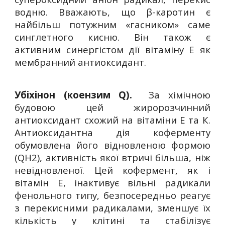
водню. Вважають, що β-каротин є
найбільш потужним «гасником» саме
синглетного кисню. Він також є
активним синергістом дії вітаміну Е як
мембранний антиоксидант.
Убіхінон (коензим Q).
За хімічною
будовою цей жиророзчинний
антиоксидант схожий на вітаміни Е та К.
Антиоксидантна дія коферменту
обумовлена його відновленою формою
(QH2), активність якої втричі більша, ніж
невідновленої. Цей кофермент, як і
вітамін Е, інактивує вільні радикали
фенольного типу, безпосередньо реагує
з перекисними радикалами, зменшує їх
кількість у клітині та стабілізує