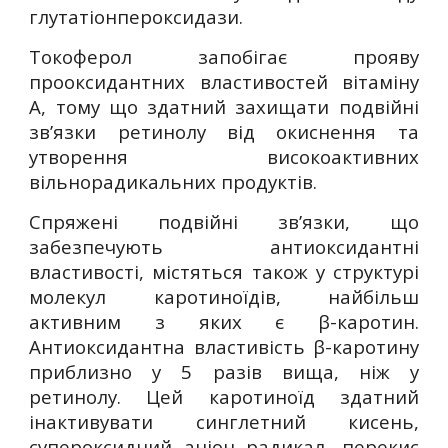
глутатіонпероксидази.
Токоферол запобігає прояву
прооксидантних властивостей вітаміну
А, тому що здатний захищати подвійні
зв’язки ретинолу від окиснення та
утворення високоактивних
вільнорадикальних продуктів.
Спряжені подвійні зв’язки, що
забезпечують антиоксидантні
властивості, містяться також у структурі
молекул каротиноїдів, найбільш
активним з яких є β-каротин.
Антиоксидантна властивість β-каротину
приблизно у 5 разів вища, ніж у
ретинолу. Цей каротиноїд здатний
інактивувати синглетний кисень,
супероксидний аніон радикал, перекис