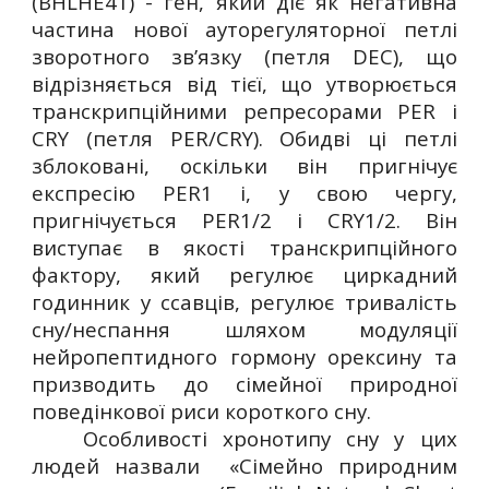
(BHLHE41) - ген, який діє як негативна
частина нової ауторегуляторної петлі
зворотного зв’язку (петля DEC), що
відрізняється від тієї, що утворюється
транскрипційними репресорами PER і
CRY (петля PER/CRY). Обидві ці петлі
зблоковані, оскільки він пригнічує
експресію PER1 і, у свою чергу,
пригнічується PER1/2 і CRY1/2. Він
виступає в якості транскрипційного
фактору, який регулює циркадний
годинник у ссавців, регулює тривалість
сну/неспання шляхом модуляції
нейропептидного гормону орексину та
призводить до сімейної природної
поведінкової риси короткого сну.
Особливості хронотипу сну у цих
людей назвали «Сімейно природним