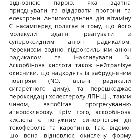
відновною парою, яка здатна
приєднувати та віддавати протони та
електрони. Антиоксидантна дія вітаміну
С насамперед полягає в тому, що його
молекули здатні реагувати з
супероксидним аніон радикалом,
перекисом водню, гідроксильним аніон
радикалом та інактивувати їх.
Аскорбінова кислота також нейтралізує
окисники, що надходять із забрудненим
повітрям (NO, вільні радикали
сигаретного диму), та перешкоджає
пероксидації холестеролу ЛПНЩ і, таким
чином, запобігає прогресуванню
атеросклерозу. Крім того, аскорбінова
кислота є потужним синергістом дії
токоферолів та каротинів. Так, відомо,
що вона відновлює окислену форму