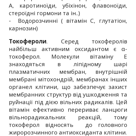
А, каротиноїди, убіхінон, флавоноїди,
стероїдні гормони та ін..)
- Водорозчинні ( вітамін С, глутатіон,
карнозин)
Токофероли
. Серед токоферолів
найбільш активним оксидантом є α-
токоферол. Молекули вітаміну Е
знаходяться в ліпідному шарі
плазматичних мембран, внутрішній
мембрані мітохондрій, мембранах інших
органел клітини, що забезпечує захист
мембранних структур від ушкодження та
руйнації під дією вільних радикалів. Цей
вітамін ефективно перериває ланцюги
вільнорадикальних реакцій, тому
токоферол відносять до головного
жиророзчинного антиоксиданта клітини.