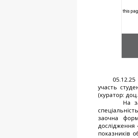
05.12.2
участь студе
(куратор: доц.
На з
спеціальніст
заочна форм
дослідження 
показників о