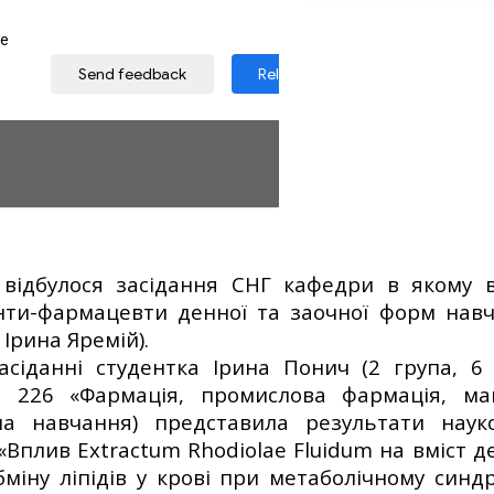
5 відбулося засідання СНГ кафедри в якому 
нти-фармацевти денної та заочної форм нав
 Ірина Яремій).
асіданні студентка Ірина Понич (2 група, 6 
ь 226 «Фармація, промислова фармація, маг
а навчання) представила результати наук
«Вплив Extractum Rhodiolae Fluidum на вміст д
бміну ліпідів у крові при метаболічному синдр