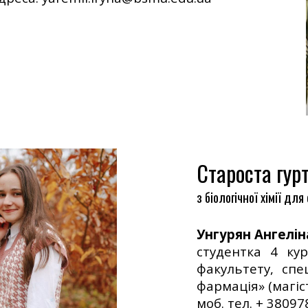
Староста гур
з біологічної хімії 
Унгурян Ангелін
студентка 4 ку
факультету, спе
фармація» (магіст
моб. тел. + 3809