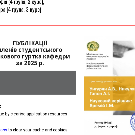
ія (4 група, 3 курс),
а (4 група, 3 курс)
ПУБЛІКАЦІЇ
членів студентського
укового гуртка кафедри
за 2025 р.