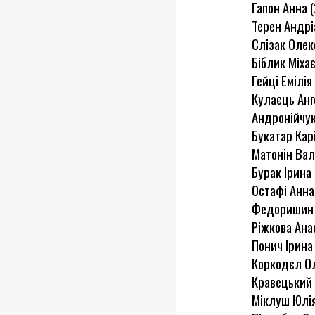
Гапон Анна (
Терен Андріа
Слізак Олекс
Біблик Міхає
Гейці Емілія 
Кулаєць Анге
Андронійчук 
Букатар Карі
Матонін Вале
Бурак Ірина 
Остафі Анна 
Федоришин Т
Ріжкова Анас
Понич Ірина 
Коркодєл Олі
Кравецький Р
Міклуш Юлія 