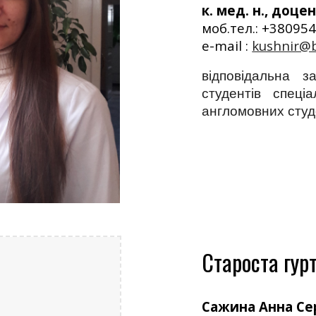
к. мед. н., доц
моб.тел.: +3809
e-mail :
kushnir@
відповідальна з
студентів спеці
англомовних студ
Староста гур
Сажина Анна Сер