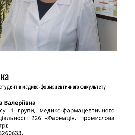
тка
для студентів медико-фармацевтичного факультету
а Валеріївна
рсу, 1 групи, медико-фармацевтичного
ціальності 226 «Фармація, промислова
р);
78260633,