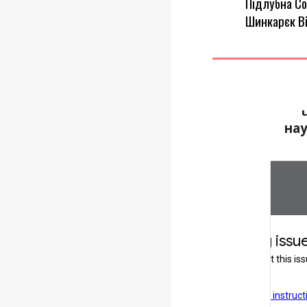
Підлубна Соф
Шинкарєк Вір
на