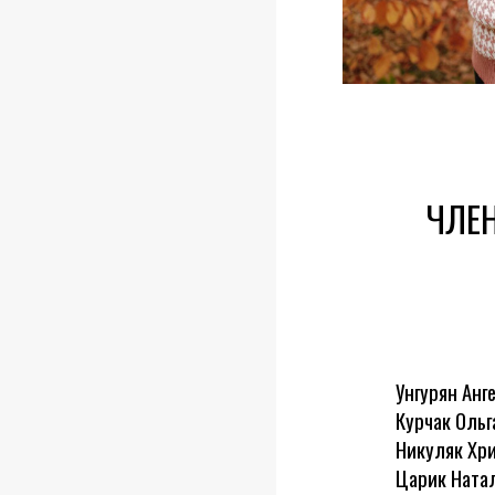
ЧЛЕН
Унгурян Анге
Курчак Ольга
Никуляк Хрис
Царик Наталі