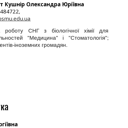
ент Кушнір Олександра Юріївна
54484722,
bsmu.edu.ua
а роботу СНГ з біологічної хімії для
альностей "Медицина" і "Стоматологія";
ентів-іноземних громадян.
тка
гіївна