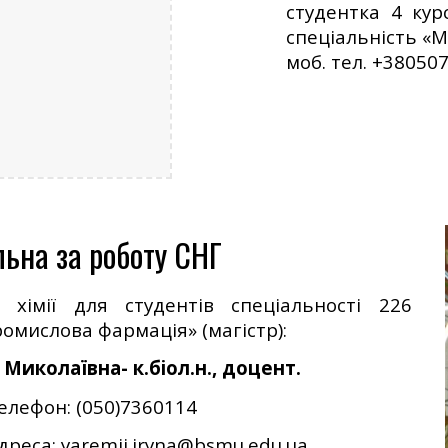
студентка 4 ку
спеціальність «
моб. тел. +3805
льна за роботу СНГ
ї хімії для студентів спеціальності 226
омислова фармація» (магістр):
 Миколаївна- к.біол.н., доцент.
елефон: (050)7360114
реса: yaremii.iryna@bsmu.edu.ua