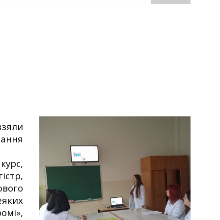
взяли
чання
курс,
істр,
ового
еяких
омі»,