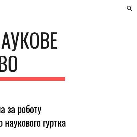
ion
НАУКОВЕ
ВО
н
а
за роботу
о наукового гуртка