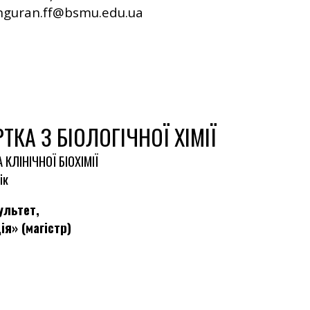
unguran.ff@bsmu.edu.ua
КА З БІОЛОГІЧНОЇ ХІМІЇ
 КЛІНІЧНОЇ БІОХІМІЇ
ік
льтет,
я» (магістр)