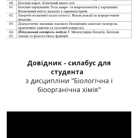
Довідник - силабус для
студента
з дисципліни "Б
іологічна і
б
іоорганічна хімія"