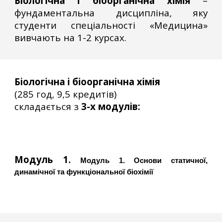
Б
іологічна і б
іоорганічна хімія
–
фундаментальна дисципліна, яку
студенти спеціальності «Медицина»
вивчають на 1-2 курсах.
Б
іологічна і біоорганічна хімія
(
285 год, 9,5 кредитів
)
складається з
3-х модулів:
Модуль 1.
Модуль 1. Основи статичної,
динамічної та функціональної біохімії