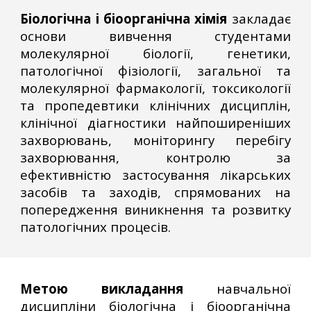
Б
іологічна і біоорганічна хімія
закладає
основи вивчення студентами
молекулярної біології, генетики,
патологічної фізіології, загальної та
молекулярної фармакології, токсикології
та пропедевтики клінічних дисциплін,
клінічної діагностики найпоширеніших
захворювань, моніторингу перебігу
захворювання, контролю за
ефективністю застосування лікарських
засобів та заходів, спрямованих на
попередження виникнення та розвитку
патологічних процесів.
Метою викладання
навчальної
дисципліни
біологічна і
б
іоорганічна