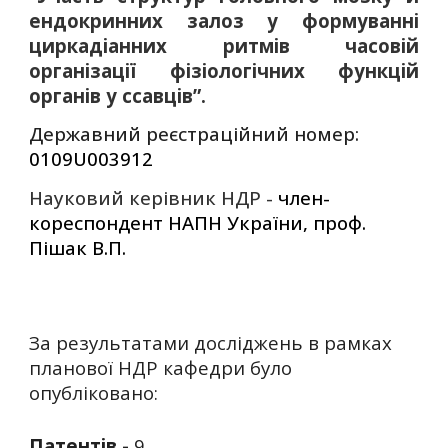
ендокринних залоз у формуванні
циркадіанних ритмів часовій
організації фізіологічних функцій
органів у ссавців”.
Державний реєстраційний номер:
0109U003912
Науковий керівник НДР -
член-
кореспондент НАПН України, проф.
Пішак В.П.
За результатами досліджень в рамках
планової НДР кафедри бул
о
опублікован
о
:
Патентів -
9