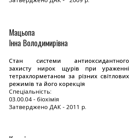
Мацьопа
Інна Володимирівна
Стан системи антиок­сидантного
захисту нирок щурів при уражен­ні
тетрахлормета­ном за різних світлових
режимів та його корекція
Спеціальність:
03.00.04 - біохімія
Затверджено ДАК -
20
11
р.