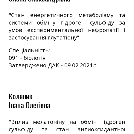
"
Стан енергетичного метаболізму та
системи обміну гідроген сульфіду за
умов експериментальної нефропатії і
застосування глутатіону"
Спеціальність:
091 - біологія
Затверджено
ДАК
-
09.02.2021р.
оляник
К
Ілана Олегівна
"Вплив мелатоніну на обмін гідроген
сульфіду та стан антиоксидантної