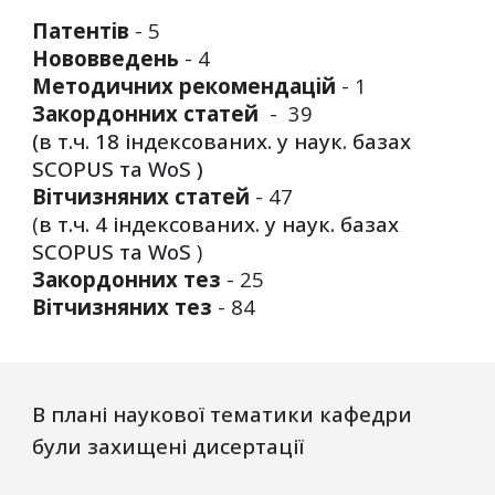
Патентів
-
5
Нововведень
-
4
Методичних
рекомендацій
- 1
Закордонних статей
- 39
(в т.ч. 18 індексованих. у наук. базах
SCOPUS та
WoS
)
Вітчизняних статей
- 47
(
в т.ч. 4 індексованих. у наук. базах
SCOPUS та
WoS
)
Закордонних тез
-
25
Вітчизняних тез
-
84
В плані наукової тематики кафедри
були захищені дис
е
ртації