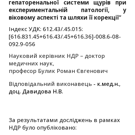
гепаторенальної системи щурів при
експериментальній патології, у
віковому аспекті та шляхи її корекції
”
Індекс УДК: 612.43/.45.015:
[616.831.45+616.43/.45+616.36]-008.6-08-
092.9-056
Науковий керівник НДР – доктор
медичних наук,
професор Булик Роман Євгенович
Відповідальний виконавець
- к.мед.н.,
доц. Давидова Н.В.
За результатами досліджень в рамках
НДР бул
о
опублікован
о
: