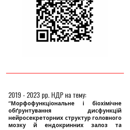
201
9
- 20
23
рр. НДР на тему:
“
Морфофункціональне і біохімічне
обґрунтування дисфункцій
нейросекреторних структур головного
мозку й ендокринних залоз та