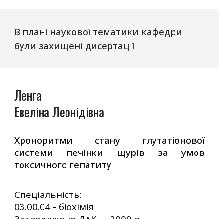
В плані наукової тематики кафедри
були захищені дисертації
Ленга
Евеліна Леонідівна
Хроноритми стану глутаті­онової
системи печінки щурів за умов
токсичного гепатиту
Спеціальність:
03.00.04 - біохімія
Затверджено ДАК -
20
09
р.