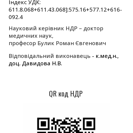
Індекс УДК:
611.8.068+611.43.068]:575.16+577.12+616-
092.4
Науковий керівник НДР – доктор
медичних наук,
професор Булик Роман Євгенович
В
ідповідальний виконавець
- к.мед.н.,
доц. Давидова Н.В.
QR код НДР