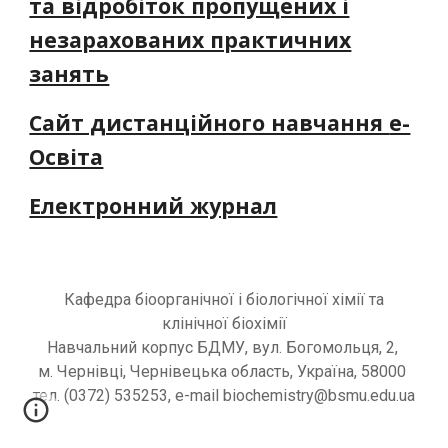
та відробіток пропущених і
незарахованих практичних
занять
Сайт дистанційного навчання
e-
Освіта
Електронний журнал
Кафедра
біоорганічної і біологічної хімії та
клінічної біохімії
Навчальний корпус
БДМУ
, вул. Богомольця, 2,
м. Чернівці, Чернівецька область, Україна, 58000
т
ел. (0372) 535253, e-mail bioс
hemistry
@bsmu.edu.ua