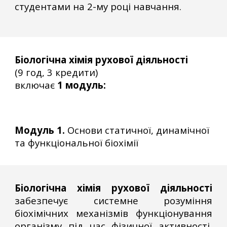
студентами на 2-му році навчання.
Біологічна хімія рухової діяльності
(
9
год,
3
кредит
и
)
включає
1
модул
ь
:
Модуль 1.
Основи статичної, динамічної
та функціональної біохімії
Біологічна хімія рухової діяльності
забезпечує системне розуміння
біохімічних механізмів функціонування
організму під час фізичної активності,